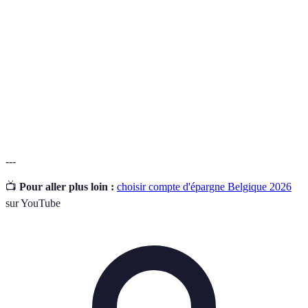
Pourcentage que la banque vous paie pour
Taux d'intérêt
l'argent déposé.
Coûts associés à la gestion de votre compte
Frais de gestion
bancaire.
Historique
Données sur vos transactions financières
bancaire
passées.
---
📺
Pour aller plus loin :
choisir compte d'épargne Belgique 2026
sur YouTube