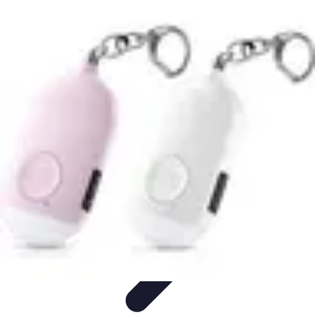
Mes Finances BE
Technologie et Finances
Gestion des Dettes
Budgétisation
Gestion
Financière
Gestion de Crédit
Mes Finances BE