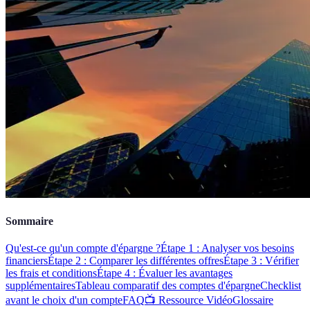
Sommaire
Qu'est-ce qu'un compte d'épargne ?
Étape 1 : Analyser vos besoins
financiers
Étape 2 : Comparer les différentes offres
Étape 3 : Vérifier
les frais et conditions
Étape 4 : Évaluer les avantages
supplémentaires
Tableau comparatif des comptes d'épargne
Checklist
avant le choix d'un compte
FAQ
📺 Ressource Vidéo
Glossaire