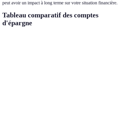
peut avoir un impact à long terme sur votre situation financière.
Tableau comparatif des comptes
d'épargne
Critère
Banque A
Banque B
Banque C
Taux d'intérêt
0.10%
0.15%
0.12%
Frais de gestion
Gratuit
2.00 EUR
Gratuit
Conditions de
Illimité
1/mois
Illimité
retrait