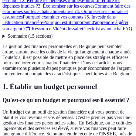
essentiel ?
2. Réduire les dépenses inutiles
Pourquoi réduire les
dépenses inutiles ?
3. Économiser sur les courses
Comment faire des
économies sur les achats alimentaires ?
4. Optimiser ses contrats et
assurances
Pourquoi examiner vos contrats ?
5. Investir dans
l'éducation financière
Pourquoi est-il important d'apprendre à gérer
son argent ?
📺 Ressource Vidéo
Glossaire
Checklist avant achat
FAQ
Sommaire
(
15
sections
)
La gestion des finances personnelles en Belgique peut sembler
ardue, surtout avec les coûts de la vie qui augmentent chaque année.
Toutefois, il est possible de mettre en place des stratégies efficaces
pour améliorer votre situation financière. Dans cet article, nous
examinerons plusieurs étapes pratiques pour économiser de l'argent,
tout en tenant compte des caractéristiques spécifiques à la Belgique.
1. Établir un budget personnel
Qu'est-ce qu'un budget et pourquoi est-il essentiel ?
Un
budget
est un outil de gestion financière qui vous permet de
planifier vos revenus et vos dépenses. C'est le premier pas vers une
gestion des finances personnelles saine. En Belgique, où le coût des
logements et des services est élevé, suivre vos finances peut faire
une grande différence. Selon une étude récente de l'
INSEE
, près de