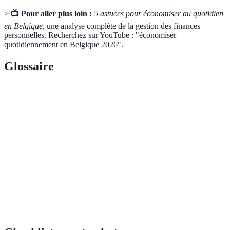
>
📺 Pour aller plus loin :
5 astuces pour économiser au quotidien
en Belgique
, une analyse complète de la gestion des finances
personnelles. Recherchez sur YouTube : "économiser
quotidiennement en Belgique 2026".
Glossaire
Terme
Définition
Un soubassement pour gérer ses revenus et
Budget
dépenses.
Dépenses
Dépenses régulières nécessaires comme le loyer.
fixes
Achat
Achat non planifié souvent basé sur l'émotion.
impulsif