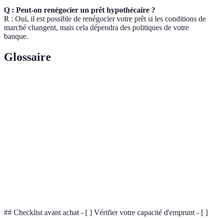
Q : Peut-on renégocier un prêt hypothécaire ?
R : Oui, il est possible de renégocier votre prêt si les conditions de
marché changent, mais cela dépendra des politiques de votre
banque.
Glossaire
Terme
Définition
Garantie sur un bien immobilier en faveur d'un
Hypothèque
créancier
Apport
Somme d'argent que l'emprunteur investit dans le
personnel
projet
Coût que l'emprunteur doit payer sur le montant
Taux d'intérêt
emprunté
## Checklist avant achat - [ ] Vérifier votre capacité d'emprunt - [ ]