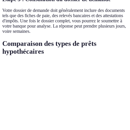
Votre dossier de demande doit généralement inclure des documents
tels que des fiches de paie, des relevés bancaires et des attestations
d'impôts. Une fois le dossier complet, vous pourrez le soumettre à
votre banque pour analyse. La réponse peut prendre plusieurs jours,
voire semaines.
Comparaison des types de prêts
hypothécaires
Type de prêt
Avantages
Inconvénients
Verdict
Taux plus
Prévisibilité
Idéal pour l
Taux fixe
élevés
des paiements
long termes
initialement
Taux initial
Risque
Adapté si
Taux variable
bas, économies
d'augmentation
vous pouve
potentielles
des paiements
gérer le ris