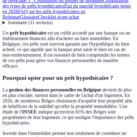
de prêt
Étape 3 : Constitution du dossier de demande
Comparaison
des types de prêts hypothécaires
État du marché hypothécaire belge
en 2026
FAQ sur les prêts hypothécaires en
Belgique
Glossaire
Checklist avant achat
Sommaire
(
11
sections
)
Un
prêt hypothécaire
est un crédit accordé par une banque ou un
établissement financier afin d'acheter un bien immobilier. En
Belgique, ces prêts sont souvent garantis par l'hypothèque du bien
acheté, ce qui signifie que la banque peut saisir le bien en cas de
non-remboursement. Il est essentiel de bien comprendre les termes
de ces prêts pour gérer vos finances personnelles de manière
efficace.
Pourquoi opter pour un prêt hypothécaire ?
La
gestion des finances personnelles en Belgique
devient de plus
en plus cruciale, surtout dans le cadre de l'achat d'un logement. En
2026, de nombreux Belges choisissent d'acquérir leur propriété afin
de bénéficier de la stabilité qu'offre la propriété immobilière. Une
étude de l'
INSEE
indique qu'environ 65% des Belges sont
propriétaires de leur logement, ce qui souligne l'importance des prêts
hypothécaires.
Investir dans l'immobilier permet non seulement de constituer un