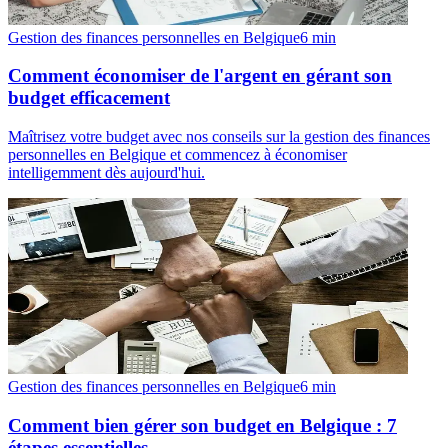
Gestion des finances personnelles en Belgique
6
min
Comment économiser de l'argent en gérant son
budget efficacement
Maîtrisez votre budget avec nos conseils sur la gestion des finances
personnelles en Belgique et commencez à économiser
intelligemment dès aujourd'hui.
Gestion des finances personnelles en Belgique
6
min
Comment bien gérer son budget en Belgique : 7
étapes essentielles