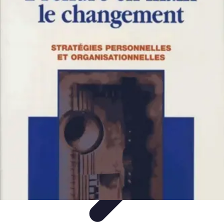
Mes Finances BE
Technologie et Finances
Gestion des Dettes
Budgétisation
Gestion
Financière
Gestion de Crédit
Mes Finances BE