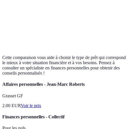
Flexibilité
Complexité
Bon
Prêt mixte
entre taux fixe
dans la gestion
compromis
et variable
Prêt à
Modalités de
Peut coûter
Bon pour
remboursement
remboursement
plus sur la
investissem
différé
plus flexibles
durée
à long term
Cette comparaison vous aide à choisir le type de prêt qui correspond
le mieux à votre situation financière et à vos besoins. Pensez à
consulter un spécialiste en finances personnelles pour obtenir des
conseils personnalisés !
Affaires personnelles - Jean-Marc Roberts
Grasset GF
2.00
EUR
Voir le prix
Finances personnelles - Collectif
Pour les nuls