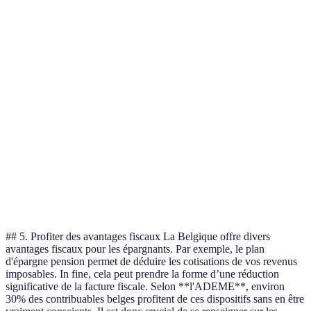
Critère
Actions
Obligations
Immobilier
Verdict
Choisir 
Risque
Élevé
Faible
Modéré
le profil
Rendement
Faible à
Modéré à
Diversif
Élevé
potentiel
modéré
élevé
recomm
Actions
Liquidité
Élevée
Faible
Faible
favorisé
Coût des
Analyser
Moyen
Faible
Élevé
transactions
frais
## 5. Profiter des avantages fiscaux La Belgique offre divers
avantages fiscaux pour les épargnants. Par exemple, le plan
d'épargne pension permet de déduire les cotisations de vos revenus
imposables. In fine, cela peut prendre la forme d’une réduction
significative de la facture fiscale. Selon **l'ADEME**, environ
30% des contribuables belges profitent de ces dispositifs sans en être