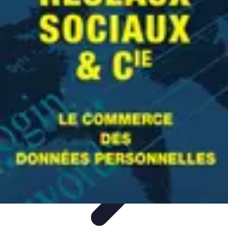
Mes Finances BE
Technologie et Finances
Gestion des Dettes
Budgétisation
Gestion
Financière
Gestion de Crédit
Mes Finances BE