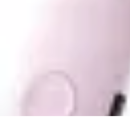
Mes Finances BE
Technologie et Finances
Gestion des Dettes
Budgétisation
Gestion Fina
Mes Finances BE