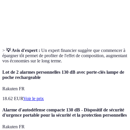
complémentaire
l’employeur.
Produits d'assurance ou comptes
Épargne-
spécifiquement conçus pour épargner en vue de
retraite
la retraite.
>
💡 Avis d'expert :
Un expert financier suggère que commencer à
épargner tôt permet de profiter de l'effet de composition, augmentant
vos économies sur le long terme.
Lot de 2 alarmes personnelles 130 dB avec porte-clés lampe de
poche rechargeable
Rakuten FR
18.62
EUR
Voir le prix
Alarme d'autodéfense compacte 130 dB - Dispositif de sécurité
d'urgence portable pour la sécurité et la protection personnelles
Rakuten FR