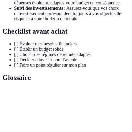
dépenses évoluent, adaptez votre budget en conséquence.
Suivi des investissements
: Assurez-vous que vos choix
d'investissement correspondent toujours à vos objectifs de
risque et à votre horizon de retraite.
Checklist avant achat
[ ] Évaluer mes besoins financiers
[ ] Établir un budget solide
[ ] Choisir des régimes de retraite adaptés
[ ] Décider d'investir pour l'avenir
[ ] Faire un point régulier sur mon plan
Glossaire
Terme
Définition
Montant garanti par l'État aux citoyens à la
Pension légale
retraite.
Pension
Régime de retraite supplémentaire proposé par