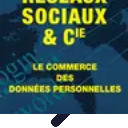
Mes Finances BE
Technologie et Finances
Gestion des Dettes
Budgétisation
Gestion
Financière
Gestion de Crédit
Mes Finances BE