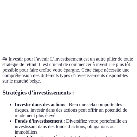
meilleur
contributions
les
montant
revenus
Bon pour
Flexibilité,
Plus de
équilibrer
Individuelle
choix des
gestion
les
investissements
personnelle
sources
## Investir pour l’avenir L’investissement est un autre pilier de toute
stratégie de retrait. Il est crucial de commencer à investir le plus tôt
possible pour faire croître votre épargne. Cette étape nécessite une
compréhension des différents types d’investissements disponibles
sur le marché belge.
Stratégies d’investissements :
Investir dans des actions
: Bien que cela comporte des
risques, investir dans des actions peut offrir un potentiel de
rendement plus élevé.
Fonds d’investissement
: Diversifiez votre portefeuille en
investissant dans des fonds d’actions, obligations ou
immobiliers.