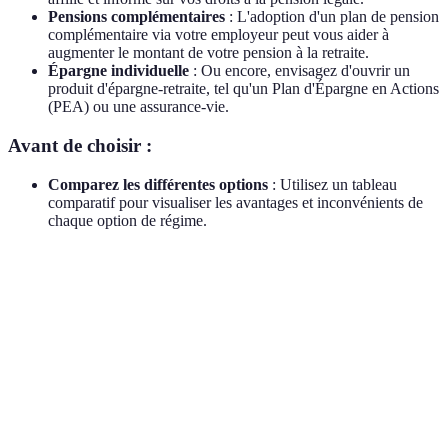
Pensions complémentaires
: L'adoption d'un plan de pension
complémentaire via votre employeur peut vous aider à
augmenter le montant de votre pension à la retraite.
Épargne individuelle
: Ou encore, envisagez d'ouvrir un
produit d'épargne-retraite, tel qu'un Plan d'Épargne en Actions
(PEA) ou une assurance-vie.
Avant de choisir :
Comparez les différentes options
: Utilisez un tableau
comparatif pour visualiser les avantages et inconvénients de
chaque option de régime.
Régime
Avantages
Inconvénients
Verdict
Sûreté,
Nécessaire
Montant
Légale
contributions
mais ne
limité
automatiques
suffit pas
Support
Idéal pour
employeur,
Nécessite des
augmenter
Complémentaire